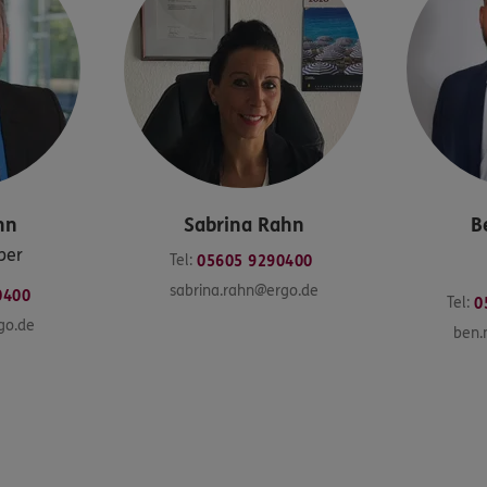
hn
Sabrina
Rahn
B
ber
Tel:
05605 9290400
sabrina.rahn@ergo.de
0400
Tel:
0
go.de
ben.