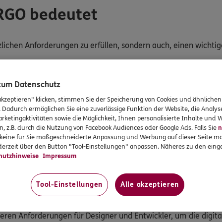
ERGO bedeutet
tzlichen Anforderungen zu erfüllen, sondern auch, einen wichti
tigkeit und Inklusion in die tägliche Arbeits- und Geschäftsprax
 zum Datenschutz
akzeptieren" klicken, stimmen Sie der Speicherung von Cookies und ähnlichen
 verschiedene Formen von Einschränkungen haben, um deren B
. Dadurch ermöglichen Sie eine zuverlässige Funktion der Website, die Analy
rketingaktivitäten sowie die Möglichkeit, Ihnen personalisierte Inhalte und
n, z.B. durch die Nutzung von Facebook Audiences oder Google Ads. Falls Sie
n
r keine für Sie maßgeschneiderte Anpassung und Werbung auf dieser Seite mö
Angebote und Services gut nutzen können. Deshalb wird kontinuie
erzeit über den Button "Tool-Einstellungen" anpassen. Näheres zu den einge
n.
hutzhinweise
Impressum
dienbarkeit verwendet ERGO auf den Websites und mobilen An
ktionen umfasst. Mithilfe der Software können Nutzer einfacher
Tool-Einstellungen
Alle akzeptieren
ieren Anforderungen für Designer und Entwickler, um die digit