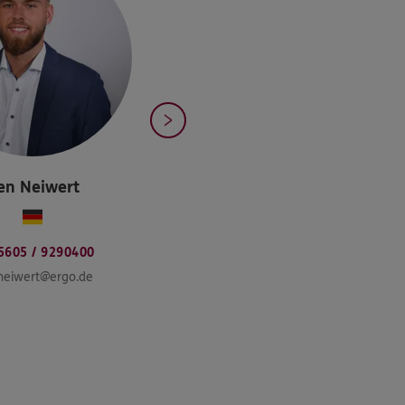
en
Neiwert
5605 / 9290400
neiwert@ergo.de