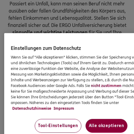
Passiert ein Unfall, kann man seinen Beruf nicht mehr
ausüben oder fallen Grundfähigkeiten des Körpers aus,
fehlen Einkommen und Lebensqualität. Stellen Sie sich
finanziell sicher auf. Die ERGO Unfallversicherung bietet
sinnvolle und wichtige Leistungen
für Sie und Ihre
Kinder.
Einstellungen zum Datenschutz
Wenn Sie auf "Alle akzeptieren" klicken, stimmen Sie der Speicherung 
und ähnlichen Technologien (Tools) auf Ihrem Gerät zu. Dadurch ermö
eine zuverlässige Funktion der Website, die Analyse der Websitenutzun
Messung von Marketingaktivitäten sowie die Möglichkeit, Ihnen persona
Inhalte und Werbeanzeigen zur Verfügung zu stellen, z.B. durch die N
Facebook Audiences oder Google Ads. Falls Sie
nicht zustimmen
möchten
keine für Sie maßgeschneiderte Anpassung und Werbung auf dieser Se
Sie können Ihre Entscheidungen jederzeit über den Button "Tool-Eins
anpassen. Näheres zu den eingesetzten Tools finden Sie unter
Datenschutzhinweise
Impressum
Tool-Einstellungen
Alle akzeptieren