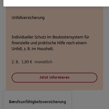
Unfallversicherung
Individueller Schutz im Baukastensystem für
finanzielle und praktische Hilfe nach einem
Unfall, z. B. im Haushalt.
Z. B.
1,89
€
monatlich
Jetzt informieren
Berufsunfähigkeitsversicherung